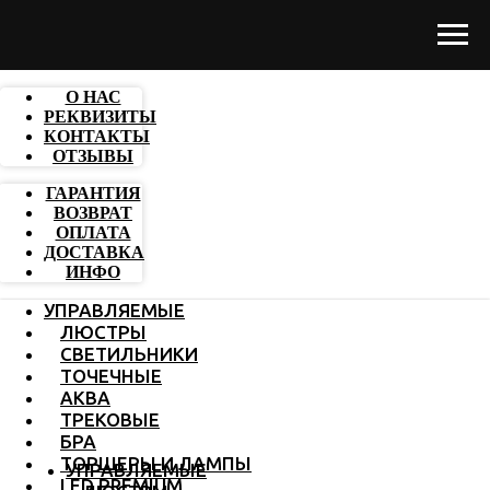
О НАС
РЕКВИЗИТЫ
КОНТАКТЫ
ОТЗЫВЫ
ГАРАНТИЯ
ВОЗВРАТ
ОПЛАТА
ДОСТАВКА
ИНФО
УПРАВЛЯЕМЫЕ
ЛЮСТРЫ
СВЕТИЛЬНИКИ
ТОЧЕЧНЫЕ
АКВА
ТРЕКОВЫЕ
БРА
ТОРШЕРЫ И ЛАМПЫ
УПРАВЛЯЕМЫЕ
LED PREMIUM