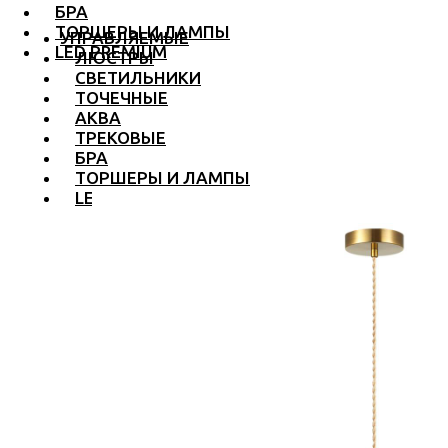
БРА
ТОРШЕРЫ И ЛАМПЫ
УПРАВЛЯЕМЫЕ
LED PREMIUM
ЛЮСТРЫ
СВЕТИЛЬНИКИ
ТОЧЕЧНЫЕ
АКВА
ТРЕКОВЫЕ
БРА
ТОРШЕРЫ И ЛАМПЫ
LED PREMIUM