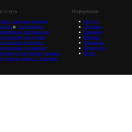
и услуги
Информация
торы, карнизы, жалюзи
Оплата
юстры
и
Светильники
Доставка
равляемые светильники
Гарантия
ветильники настенные
Возврат
ветильники точечные
Контакты
етильники для ванной
Реквизиты
ековые и магнитные системы
О нас
астольные лампы и торшеры