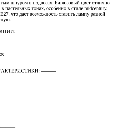
итым шнуром в подвесах. Бирюзовый цвет отлично
в пастельных тонах, особенно в стиле midcentury.
 Е27, что дает возможность ставить лампу разной
тную.
КЦИИ: ―――
ое
РАКТЕРИСТИКИ: ―――
: ―――