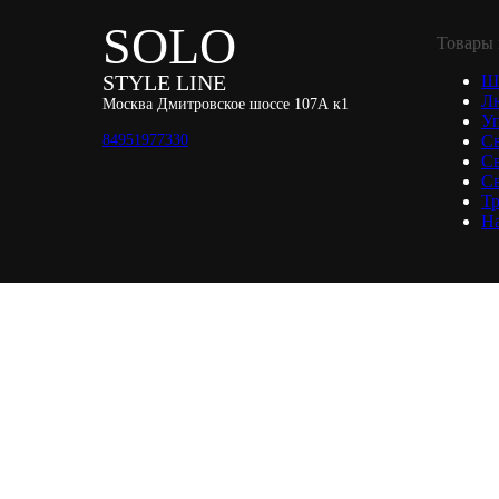
SOLO
Товары 
STYLE LINE
Ш
Л
Москва Дмитровское шоссе 107А к1
Уп
84951977330
С
С
Св
Тр
Н