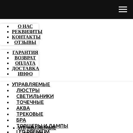
О НАС
РЕКВИЗИТЫ
КОНТАКТЫ
ОТЗЫВЫ
ГАРАНТИЯ
ВОЗВРАТ
ОПЛАТА
ДОСТАВКА
ИНФО
УПРАВЛЯЕМЫЕ
ЛЮСТРЫ
СВЕТИЛЬНИКИ
ТОЧЕЧНЫЕ
АКВА
ТРЕКОВЫЕ
БРА
ТОРШЕРЫ И ЛАМПЫ
УПРАВЛЯЕМЫЕ
LED PREMIUM