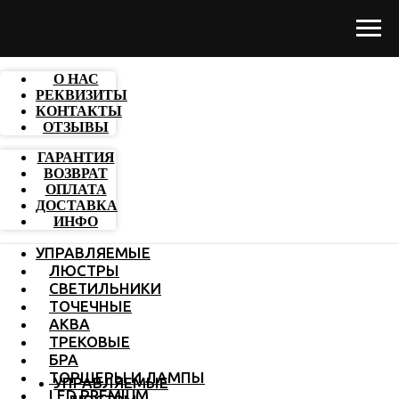
О НАС
РЕКВИЗИТЫ
КОНТАКТЫ
ОТЗЫВЫ
ГАРАНТИЯ
ВОЗВРАТ
ОПЛАТА
ДОСТАВКА
ИНФО
УПРАВЛЯЕМЫЕ
ЛЮСТРЫ
СВЕТИЛЬНИКИ
ТОЧЕЧНЫЕ
АКВА
ТРЕКОВЫЕ
БРА
ТОРШЕРЫ И ЛАМПЫ
УПРАВЛЯЕМЫЕ
LED PREMIUM