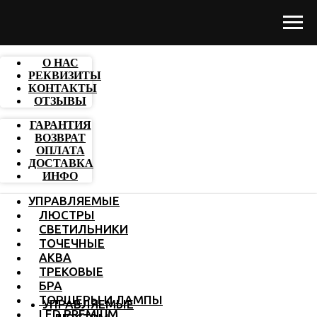
О НАС
РЕКВИЗИТЫ
КОНТАКТЫ
ОТЗЫВЫ
ГАРАНТИЯ
ВОЗВРАТ
ОПЛАТА
ДОСТАВКА
ИНФО
УПРАВЛЯЕМЫЕ
ЛЮСТРЫ
СВЕТИЛЬНИКИ
ТОЧЕЧНЫЕ
АКВА
ТРЕКОВЫЕ
БРА
ТОРШЕРЫ И ЛАМПЫ
УПРАВЛЯЕМЫЕ
LED PREMIUM