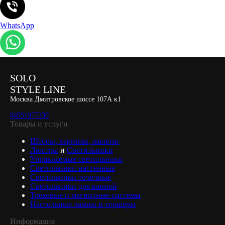
WhatsApp
SOLO
STYLE LINE
Москва Дмитровское шоссе 107А к1
84951977330
Товары и услуги
Шторы, карнизы, жалюзи
Люстры
и
Светильники
Управляемые светильники
Светильники настенные
Светильники точечные
Светильники для ванной
Трековые и магнитные системы
Настольные лампы и торшеры
Информация