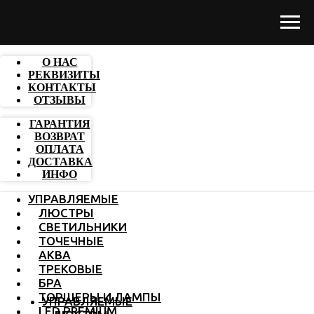
О НАС
РЕКВИЗИТЫ
КОНТАКТЫ
ОТЗЫВЫ
ГАРАНТИЯ
ВОЗВРАТ
ОПЛАТА
ДОСТАВКА
ИНФО
УПРАВЛЯЕМЫЕ
ЛЮСТРЫ
СВЕТИЛЬНИКИ
ТОЧЕЧНЫЕ
АКВА
ТРЕКОВЫЕ
БРА
ТОРШЕРЫ И ЛАМПЫ
УПРАВЛЯЕМЫЕ
LED PREMIUM