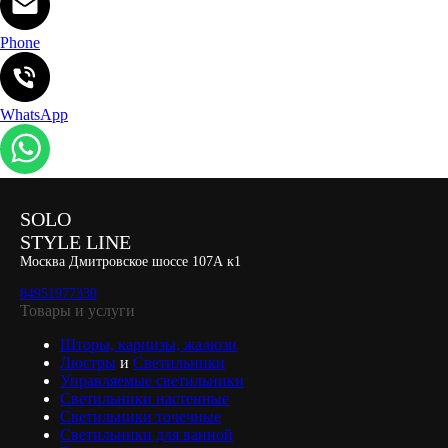
Phone
WhatsApp
SOLO
STYLE LINE
Москва Дмитровское шоссе 107А к1
84951977330
Товары и услуги
Шторы, карнизы, жалюзи
Люстры
и
Светильники
Управляемые светильники
Светильники настенные
Светильники точечные
Светильники для ванной