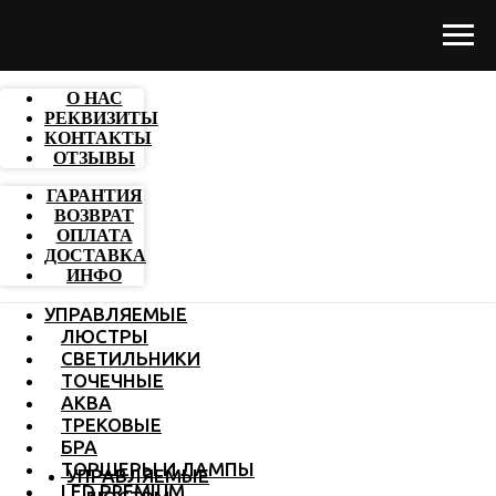
О НАС
РЕКВИЗИТЫ
КОНТАКТЫ
ОТЗЫВЫ
ГАРАНТИЯ
ВОЗВРАТ
ОПЛАТА
ДОСТАВКА
ИНФО
УПРАВЛЯЕМЫЕ
ЛЮСТРЫ
СВЕТИЛЬНИКИ
ТОЧЕЧНЫЕ
АКВА
ТРЕКОВЫЕ
БРА
ТОРШЕРЫ И ЛАМПЫ
УПРАВЛЯЕМЫЕ
LED PREMIUM