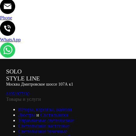
Phone
WhatsApp
SOLO
STYLE LINE
Москва Дмитровское шоссе 107А к1
84951977330
Товары и услуги
Шторы, карнизы, жалюзи
Люстры
и
Светильники
Управляемые светильники
Светильники настенные
Светильники точечные