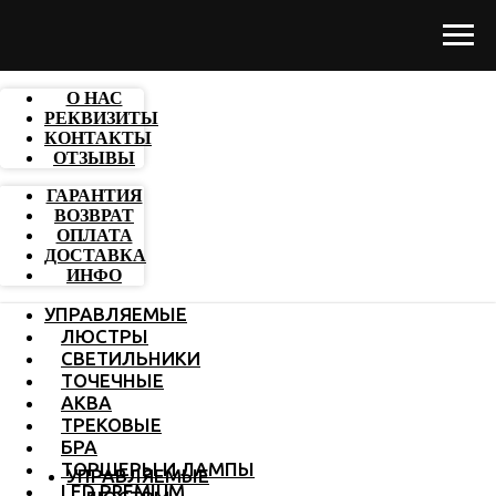
О НАС
РЕКВИЗИТЫ
КОНТАКТЫ
ОТЗЫВЫ
ГАРАНТИЯ
ВОЗВРАТ
ОПЛАТА
ДОСТАВКА
ИНФО
УПРАВЛЯЕМЫЕ
ЛЮСТРЫ
СВЕТИЛЬНИКИ
ТОЧЕЧНЫЕ
АКВА
ТРЕКОВЫЕ
БРА
ТОРШЕРЫ И ЛАМПЫ
УПРАВЛЯЕМЫЕ
LED PREMIUM