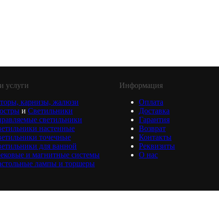
и услуги
Информация
торы, карнизы, жалюзи
Оплата
юстры
и
Светильники
Доставка
равляемые светильники
Гарантия
ветильники настенные
Возврат
ветильники точечные
Контакты
етильники для ванной
Реквизиты
ековые и магнитные системы
О нас
астольные лампы и торшеры