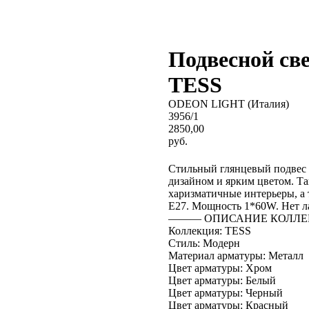
Подвесной св
TESS
ODEON LIGHT (Италия)
3956/1
2850,00
руб.
BUY NOW
Стильный глянцевый подвес 
дизайном и ярким цветом. Та
харизматичные интерьеры, а
E27. Мощность 1*60W. Нет л
――― ОПИСАНИЕ КОЛЛЕ
Коллекция: TESS
Стиль: Модерн
Материал арматуры: Металл
Цвет арматуры: Хром
Цвет арматуры: Белый
Цвет арматуры: Черный
Цвет арматуры: Красный