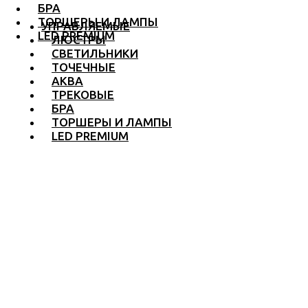
БРА
ТОРШЕРЫ И ЛАМПЫ
УПРАВЛЯЕМЫЕ
LED PREMIUM
ЛЮСТРЫ
СВЕТИЛЬНИКИ
ТОЧЕЧНЫЕ
АКВА
ТРЕКОВЫЕ
БРА
ТОРШЕРЫ И ЛАМПЫ
LED PREMIUM