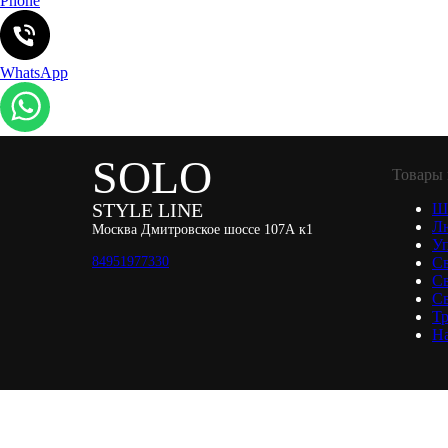
Phone
WhatsApp
SOLO
Товары 
STYLE LINE
Ш
Л
Москва Дмитровское шоссе 107А к1
Уп
84951977330
С
С
Св
Тр
Н