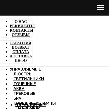
О НАС
РЕКВИЗИТЫ
КОНТАКТЫ
ОТЗЫВЫ
ГАРАНТИЯ
ВОЗВРАТ
ОПЛАТА
ДОСТАВКА
ИНФО
УПРАВЛЯЕМЫЕ
ЛЮСТРЫ
СВЕТИЛЬНИКИ
ТОЧЕЧНЫЕ
АКВА
ТРЕКОВЫЕ
БРА
ТОРШЕРЫ И ЛАМПЫ
УПРАВЛЯЕМЫЕ
LED PREMIUM