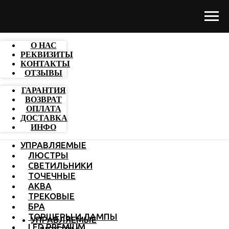
О НАС
РЕКВИЗИТЫ
КОНТАКТЫ
ОТЗЫВЫ
ГАРАНТИЯ
ВОЗВРАТ
ОПЛАТА
ДОСТАВКА
ИНФО
УПРАВЛЯЕМЫЕ
ЛЮСТРЫ
СВЕТИЛЬНИКИ
ТОЧЕЧНЫЕ
АКВА
ТРЕКОВЫЕ
БРА
ТОРШЕРЫ И ЛАМПЫ
УПРАВЛЯЕМЫЕ
LED PREMIUM