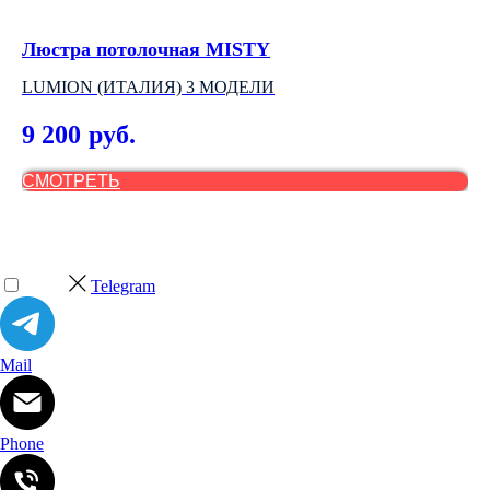
Люстра потолочная MISTY
Н
LUMION (ИТАЛИЯ) 3 МОДЕЛИ
АР
9 200
3
руб.
СМОТРЕТЬ
С
Telegram
Mail
Phone