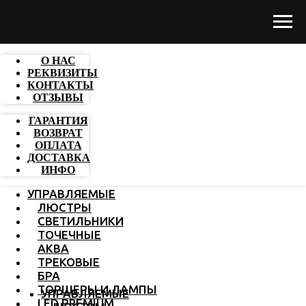
О НАС
РЕКВИЗИТЫ
КОНТАКТЫ
ОТЗЫВЫ
ГАРАНТИЯ
ВОЗВРАТ
ОПЛАТА
ДОСТАВКА
ИНФО
УПРАВЛЯЕМЫЕ
ЛЮСТРЫ
СВЕТИЛЬНИКИ
ТОЧЕЧНЫЕ
АКВА
ТРЕКОВЫЕ
БРА
ТОРШЕРЫ И ЛАМПЫ
УПРАВЛЯЕМЫЕ
LED PREMIUM