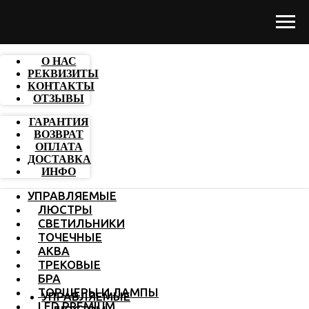
О НАС
РЕКВИЗИТЫ
КОНТАКТЫ
ОТЗЫВЫ
ГАРАНТИЯ
ВОЗВРАТ
ОПЛАТА
ДОСТАВКА
ИНФО
УПРАВЛЯЕМЫЕ
ЛЮСТРЫ
СВЕТИЛЬНИКИ
ТОЧЕЧНЫЕ
АКВА
ТРЕКОВЫЕ
БРА
ТОРШЕРЫ И ЛАМПЫ
УПРАВЛЯЕМЫЕ
LED PREMIUM