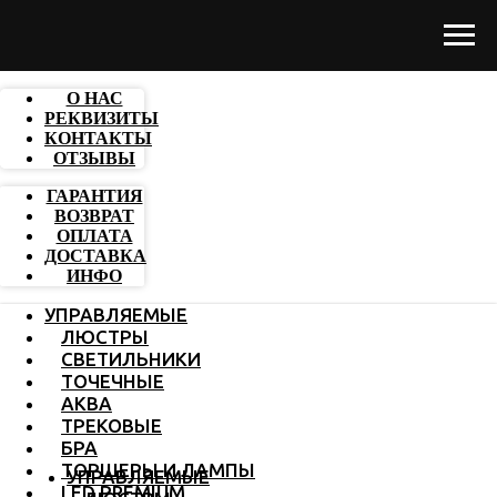
О НАС
РЕКВИЗИТЫ
КОНТАКТЫ
ОТЗЫВЫ
ГАРАНТИЯ
ВОЗВРАТ
ОПЛАТА
ДОСТАВКА
ИНФО
УПРАВЛЯЕМЫЕ
ЛЮСТРЫ
СВЕТИЛЬНИКИ
ТОЧЕЧНЫЕ
АКВА
ТРЕКОВЫЕ
БРА
ТОРШЕРЫ И ЛАМПЫ
УПРАВЛЯЕМЫЕ
LED PREMIUM