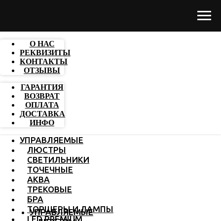
О НАС
РЕКВИЗИТЫ
КОНТАКТЫ
ОТЗЫВЫ
ГАРАНТИЯ
ВОЗВРАТ
ОПЛАТА
ДОСТАВКА
ИНФО
УПРАВЛЯЕМЫЕ
ЛЮСТРЫ
СВЕТИЛЬНИКИ
ТОЧЕЧНЫЕ
АКВА
ТРЕКОВЫЕ
БРА
ТОРШЕРЫ И ЛАМПЫ
УПРАВЛЯЕМЫЕ
LED PREMIUM