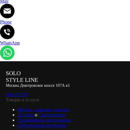
Mail
Phone
WhatsApp
SOLO
STYLE LINE
Москва Дмитровское шоссе 107А к1
84951977330
Товары и услуги
Шторы, карнизы, жалюзи
Люстры
и
Светильники
Управляемые светильники
Светильники настенные