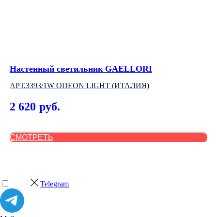
Настенный светильник GAELLORI
Др
R
АРТ.3393/1W ODEON LIGHT (ИТАЛИЯ)
АР
2 620
руб.
8
СМОТРЕТЬ
С
Telegram