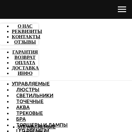
О НАС
РЕКВИЗИТЫ
КОНТАКТЫ
ОТЗЫВЫ
ГАРАНТИЯ
ВОЗВРАТ
ОПЛАТА
ДОСТАВКА
ИНФО
УПРАВЛЯЕМЫЕ
ЛЮСТРЫ
СВЕТИЛЬНИКИ
ТОЧЕЧНЫЕ
АКВА
ТРЕКОВЫЕ
БРА
ТОРШЕРЫ И ЛАМПЫ
УПРАВЛЯЕМЫЕ
LED PREMIUM