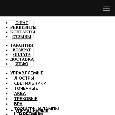
О НАС
РЕКВИЗИТЫ
КОНТАКТЫ
ОТЗЫВЫ
ГАРАНТИЯ
ВОЗВРАТ
ОПЛАТА
ДОСТАВКА
ИНФО
УПРАВЛЯЕМЫЕ
ЛЮСТРЫ
СВЕТИЛЬНИКИ
ТОЧЕЧНЫЕ
АКВА
ТРЕКОВЫЕ
БРА
ТОРШЕРЫ И ЛАМПЫ
УПРАВЛЯЕМЫЕ
LED PREMIUM