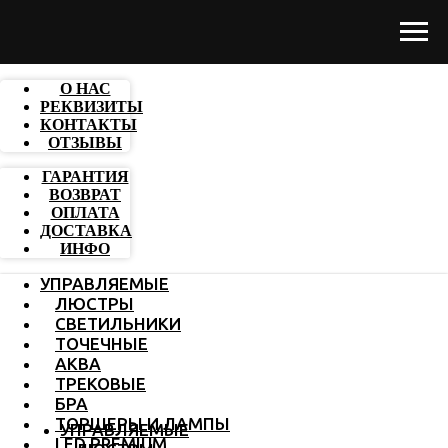
О НАС
РЕКВИЗИТЫ
КОНТАКТЫ
ОТЗЫВЫ
ГАРАНТИЯ
ВОЗВРАТ
ОПЛАТА
ДОСТАВКА
ИНФО
УПРАВЛЯЕМЫЕ
ЛЮСТРЫ
СВЕТИЛЬНИКИ
ТОЧЕЧНЫЕ
АКВА
ТРЕКОВЫЕ
БРА
ТОРШЕРЫ И ЛАМПЫ
УПРАВЛЯЕМЫЕ
LED PREMIUM