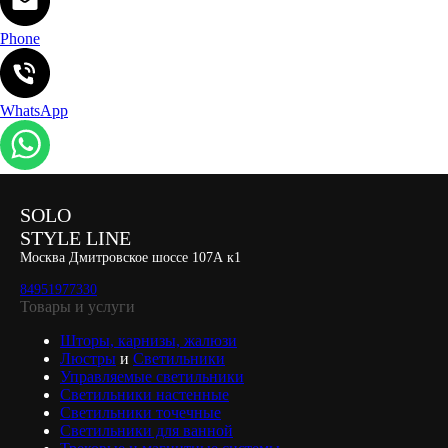
Phone
WhatsApp
SOLO
STYLE LINE
Москва Дмитровское шоссе 107А к1
84951977330
Товары и услуги
Шторы, карнизы, жалюзи
Люстры
и
Светильники
Управляемые светильники
Светильники настенные
Светильники точечные
Светильники для ванной