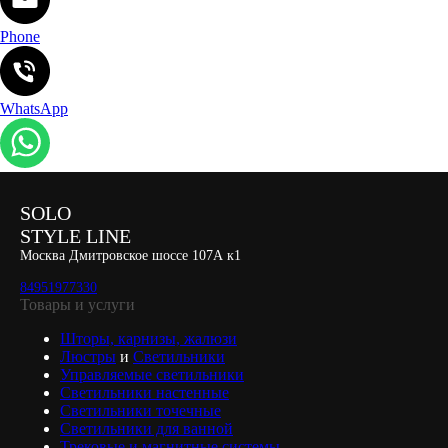
Phone
WhatsApp
SOLO
STYLE LINE
Москва Дмитровское шоссе 107А к1
84951977330
Товары и услуги
Шторы, карнизы, жалюзи
Люстры
и
Светильники
Управляемые светильники
Светильники настенные
Светильники точечные
Светильники для ванной
Трековые и магнитные системы