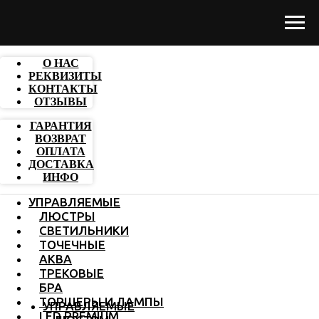
О НАС
РЕКВИЗИТЫ
КОНТАКТЫ
ОТЗЫВЫ
ГАРАНТИЯ
ВОЗВРАТ
ОПЛАТА
ДОСТАВКА
ИНФО
УПРАВЛЯЕМЫЕ
ЛЮСТРЫ
СВЕТИЛЬНИКИ
ТОЧЕЧНЫЕ
АКВА
ТРЕКОВЫЕ
БРА
ТОРШЕРЫ И ЛАМПЫ
УПРАВЛЯЕМЫЕ
LED PREMIUM