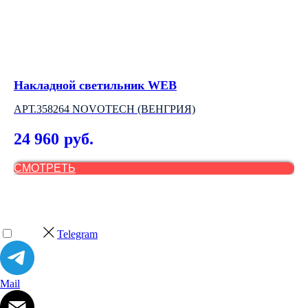
Накладной светильник WEB
Вс
АРТ.358264 NOVOTECH (ВЕНГРИЯ)
NO
24 960
1
руб.
СМОТРЕТЬ
С
Telegram
Mail