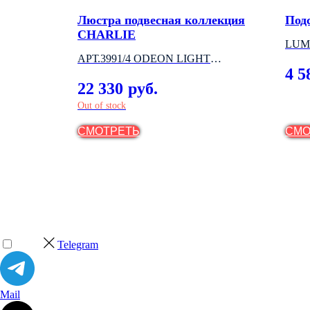
ая
Люстра подвесная коллекция
Под
UL
CHARLIE
LUM
HT
АРТ.3991/4 ODEON LIGHT
4 5
(ИТАЛИЯ)
22 330
руб.
Out of stock
СМОТРЕТЬ
СМО
Telegram
Mail