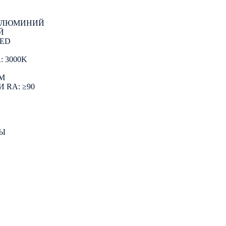
 АЛЮМИНИЙ
Й
LED
 3000K
LM
 RA: ≥90
ЗЫ