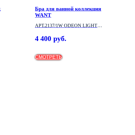
к
Бра для ванной коллекция
Све
WANT
AR
АРТ.2137/1W ODEON LIGHT
NOV
(ИТАЛИЯ)
МО
4 400
84
руб.
СМОТРЕТЬ
СМ