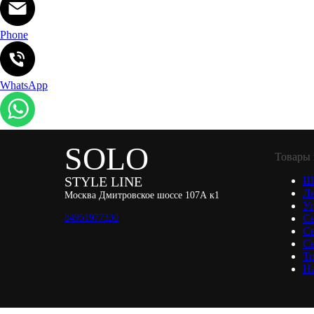
Phone
WhatsApp
SOLO
Товары 
STYLE LINE
Ш
Л
Москва Дмитровское шоссе 107А к1
Уп
84951977330
С
С
Св
Тр
Н