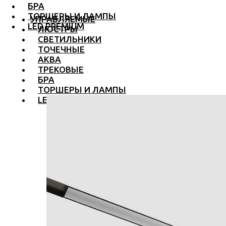
БРА
ТОРШЕРЫ И ЛАМПЫ
УПРАВЛЯЕМЫЕ
LED PREMIUM
ЛЮСТРЫ
СВЕТИЛЬНИКИ
ТОЧЕЧНЫЕ
АКВА
ТРЕКОВЫЕ
БРА
ТОРШЕРЫ И ЛАМПЫ
LED PREMIUM