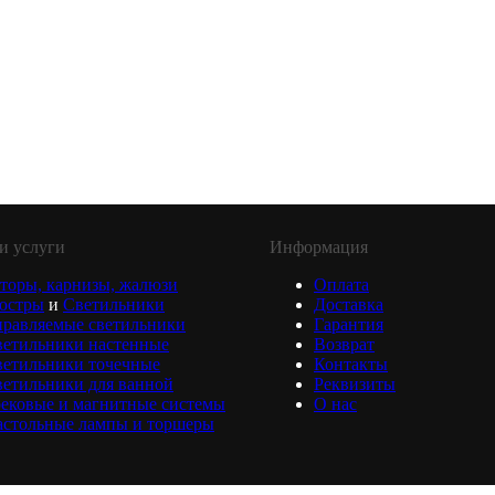
и услуги
Информация
торы, карнизы, жалюзи
Оплата
юстры
и
Светильники
Доставка
равляемые светильники
Гарантия
ветильники настенные
Возврат
ветильники точечные
Контакты
етильники для ванной
Реквизиты
ековые и магнитные системы
О нас
астольные лампы и торшеры