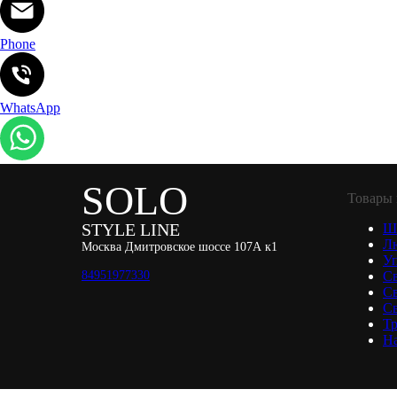
Phone
WhatsApp
SOLO
Товары 
STYLE LINE
Ш
Л
Москва Дмитровское шоссе 107А к1
Уп
84951977330
С
С
Св
Тр
Н