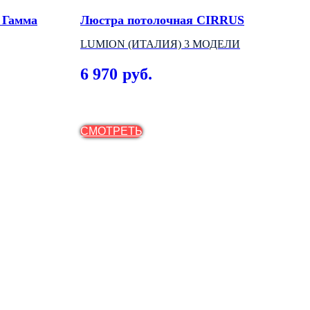
 Гамма
Люстра потолочная CIRRUS
Тре
шин
LUMION (ИТАЛИЯ) 3 МОДЕЛИ
АРТ
6 970
руб.
(ВЕ
2 
СМОТРЕТЬ
СМ