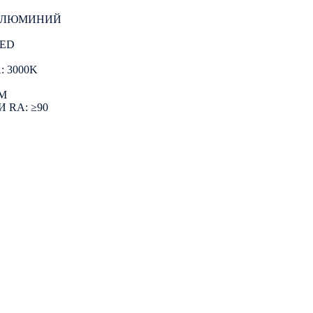
 АЛЮМИНИЙ
LED
 3000K
LM
 RA: ≥90