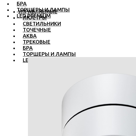
БРА
ТОРШЕРЫ И ЛАМПЫ
УПРАВЛЯЕМЫЕ
LED PREMIUM
ЛЮСТРЫ
СВЕТИЛЬНИКИ
ТОЧЕЧНЫЕ
АКВА
ТРЕКОВЫЕ
БРА
ТОРШЕРЫ И ЛАМПЫ
LED PREMIUM