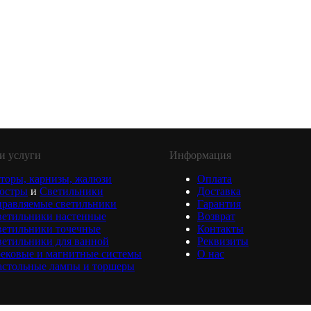
и услуги
Информация
торы, карнизы, жалюзи
Оплата
юстры
и
Светильники
Доставка
равляемые светильники
Гарантия
ветильники настенные
Возврат
ветильники точечные
Контакты
етильники для ванной
Реквизиты
ековые и магнитные системы
О нас
астольные лампы и торшеры