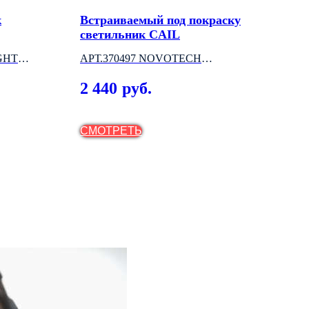
к
Встраиваемый под покраску
Под
светильник CAIL
кол
GHT
АРТ.370497 NOVOTECH
2 М
(ВЕНГРИЯ)
2 440
5 
руб.
СМОТРЕТЬ
СМ