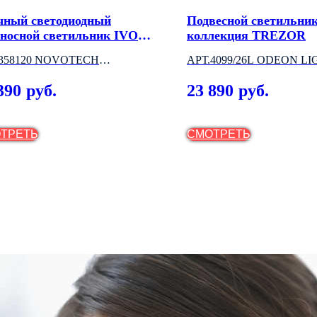
чный светодиодный
Подвесной светильни
еносной светильник IVORY
коллекция TREZOR
D
.358120 NOVOTECH
АРТ.4099/26L ODEON LI
НГРИЯ)
(ИТАЛИЯ)
390
23 890
руб.
руб.
ТРЕТЬ
СМОТРЕТЬ