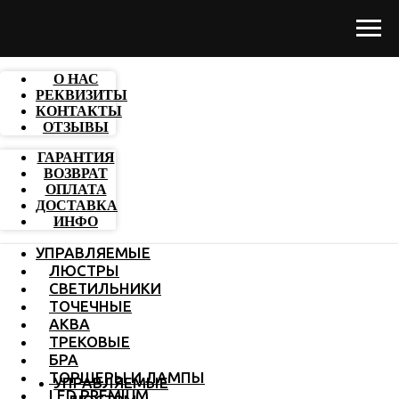
О НАС
РЕКВИЗИТЫ
КОНТАКТЫ
ОТЗЫВЫ
ГАРАНТИЯ
ВОЗВРАТ
ОПЛАТА
ДОСТАВКА
ИНФО
УПРАВЛЯЕМЫЕ
ЛЮСТРЫ
СВЕТИЛЬНИКИ
ТОЧЕЧНЫЕ
АКВА
ТРЕКОВЫЕ
БРА
ТОРШЕРЫ И ЛАМПЫ
УПРАВЛЯЕМЫЕ
LED PREMIUM