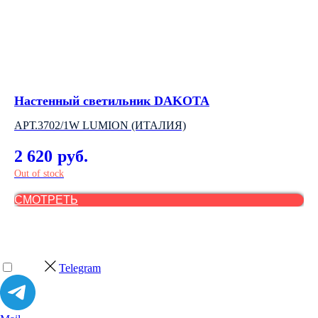
Настенный светильник DAKOTA
Тр
АРТ.3702/1W LUMION (ИТАЛИЯ)
АР
2 620
9
руб.
Out of stock
СМОТРЕТЬ
С
Telegram