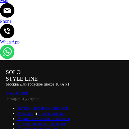
Mail
Phone
WhatsApp
SOLO
STYLE LINE
Москва Дмитровское шоссе 107А к1
84951977330
Товары и услуги
Шторы, карнизы, жалюзи
Люстры
и
Светильники
Управляемые светильники
Светильники настенные
Светильники точечные