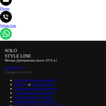
Phone
WhatsApp
SOLO
STYLE LINE
Москва Дмитровское шоссе 107А к1
84951977330
Товары и услуги
Шторы, карнизы, жалюзи
Люстры
и
Светильники
Управляемые светильники
Светильники настенные
Светильники точечные
Светильники для ванной
Трековые и магнитные системы