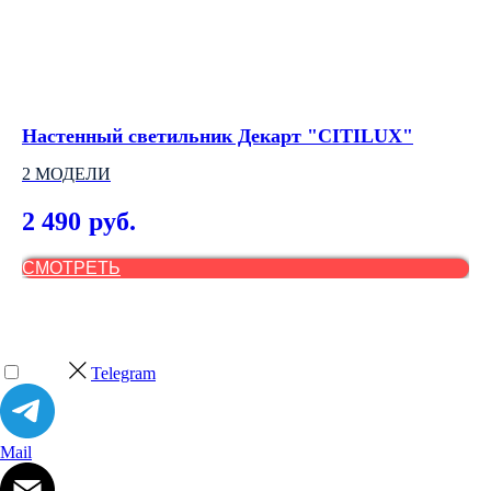
Настенный светильник Декарт "CITILUX"
На
2 МОДЕЛИ
2
2 490
3
руб.
СМОТРЕТЬ
С
Telegram
Mail