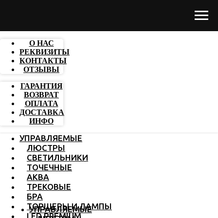
О НАС
РЕКВИЗИТЫ
КОНТАКТЫ
ОТЗЫВЫ
ГАРАНТИЯ
ВОЗВРАТ
ОПЛАТА
ДОСТАВКА
ИНФО
УПРАВЛЯЕМЫЕ
ЛЮСТРЫ
СВЕТИЛЬНИКИ
ТОЧЕЧНЫЕ
АКВА
ТРЕКОВЫЕ
БРА
ТОРШЕРЫ И ЛАМПЫ
УПРАВЛЯЕМЫЕ
LED PREMIUM