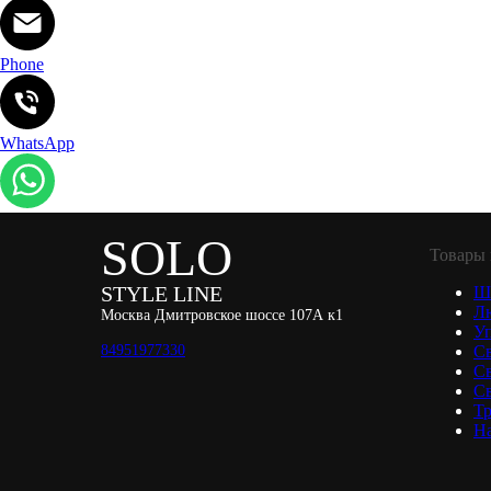
Phone
WhatsApp
SOLO
Товары 
STYLE LINE
Ш
Л
Москва Дмитровское шоссе 107А к1
Уп
84951977330
С
С
Св
Тр
Н