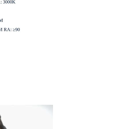
 3000K
LM
 RA: ≥90