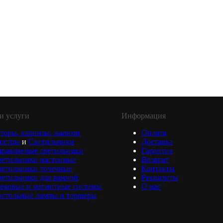
и услуги
Информация
торы, карнизы, жалюзи
Оплата
юстры
и
Светильники
Доставка
равляемые светильники
Гарантия
ветильники настенные
Возврат
ветильники точечные
Контакты
етильники для ванной
Реквизиты
ековые и магнитные системы
О нас
астольные лампы и торшеры