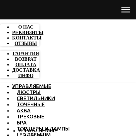
О НАС
РЕКВИЗИТЫ
КОНТАКТЫ
ОТЗЫВЫ
ГАРАНТИЯ
ВОЗВРАТ
ОПЛАТА
ДОСТАВКА
ИНФО
УПРАВЛЯЕМЫЕ
ЛЮСТРЫ
СВЕТИЛЬНИКИ
ТОЧЕЧНЫЕ
АКВА
ТРЕКОВЫЕ
БРА
ТОРШЕРЫ И ЛАМПЫ
УПРАВЛЯЕМЫЕ
LED PREMIUM