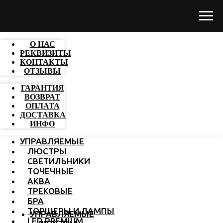
О НАС
РЕКВИЗИТЫ
КОНТАКТЫ
ОТЗЫВЫ
ГАРАНТИЯ
ВОЗВРАТ
ОПЛАТА
ДОСТАВКА
ИНФО
УПРАВЛЯЕМЫЕ
ЛЮСТРЫ
СВЕТИЛЬНИКИ
ТОЧЕЧНЫЕ
АКВА
ТРЕКОВЫЕ
БРА
ТОРШЕРЫ И ЛАМПЫ
УПРАВЛЯЕМЫЕ
LED PREMIUM