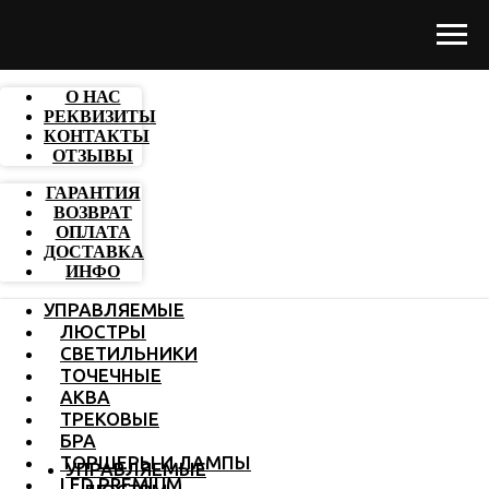
О НАС
РЕКВИЗИТЫ
КОНТАКТЫ
ОТЗЫВЫ
ГАРАНТИЯ
ВОЗВРАТ
ОПЛАТА
ДОСТАВКА
ИНФО
УПРАВЛЯЕМЫЕ
ЛЮСТРЫ
СВЕТИЛЬНИКИ
ТОЧЕЧНЫЕ
АКВА
ТРЕКОВЫЕ
БРА
ТОРШЕРЫ И ЛАМПЫ
УПРАВЛЯЕМЫЕ
LED PREMIUM