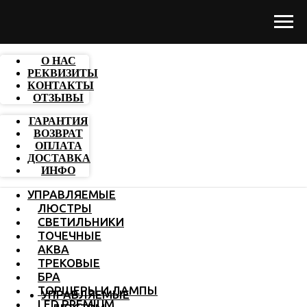
О НАС
РЕКВИЗИТЫ
КОНТАКТЫ
ОТЗЫВЫ
ГАРАНТИЯ
ВОЗВРАТ
ОПЛАТА
ДОСТАВКА
ИНФО
УПРАВЛЯЕМЫЕ
ЛЮСТРЫ
СВЕТИЛЬНИКИ
ТОЧЕЧНЫЕ
АКВА
ТРЕКОВЫЕ
БРА
ТОРШЕРЫ И ЛАМПЫ
УПРАВЛЯЕМЫЕ
LED PREMIUM