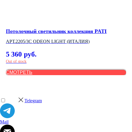
Потолочный светильник коллекция PATI
Св
АРТ.2205/3C ODEON LIGHT (ИТАЛИЯ)
NO
5 360
2
руб.
Out of stock
СМОТРЕТЬ
С
Telegram
Mail