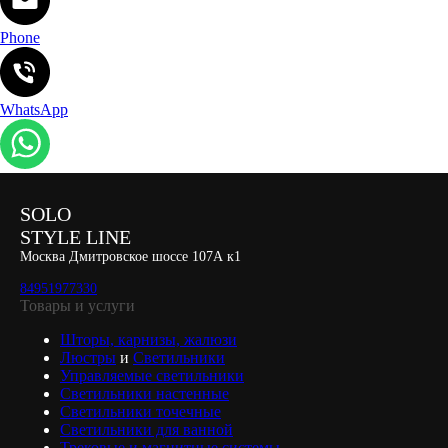
Phone
WhatsApp
SOLO
STYLE LINE
Москва Дмитровское шоссе 107А к1
84951977330
Товары и услуги
Шторы, карнизы, жалюзи
Люстры
и
Светильники
Управляемые светильники
Светильники настенные
Светильники точечные
Светильники для ванной
Трековые и магнитные системы