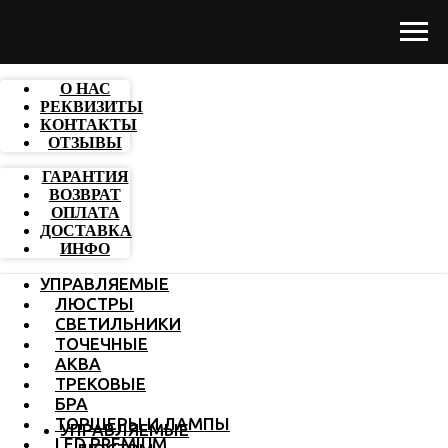
О НАС
РЕКВИЗИТЫ
КОНТАКТЫ
ОТЗЫВЫ
ГАРАНТИЯ
ВОЗВРАТ
ОПЛАТА
ДОСТАВКА
ИНФО
УПРАВЛЯЕМЫЕ
ЛЮСТРЫ
СВЕТИЛЬНИКИ
ТОЧЕЧНЫЕ
АКВА
ТРЕКОВЫЕ
БРА
ТОРШЕРЫ И ЛАМПЫ
УПРАВЛЯЕМЫЕ
LED PREMIUM