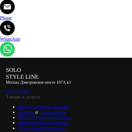
Phone
WhatsApp
SOLO
STYLE LINE
Москва Дмитровское шоссе 107А к1
84951977330
Товары и услуги
Шторы, карнизы, жалюзи
Люстры
и
Светильники
Управляемые светильники
Светильники настенные
Светильники точечные