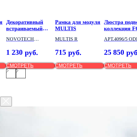
я
Декоративный
Рамка для модуля
Люстра подв
встраиваемый
MULTIS
коллекция 
светильник
NOVOTECH
MULTIS R
АРТ.4096/5 O
PEARL ROUND
(ВЕНГРИЯ) 3
LIGHT (ИТАЛ
1 230
715
25 850
руб.
руб.
руб
МОДЕЛИ
СМОТРЕТЬ
СМОТРЕТЬ
СМОТРЕТЬ