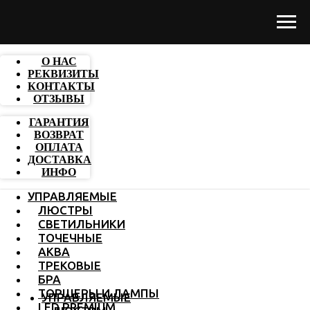
О НАС
РЕКВИЗИТЫ
КОНТАКТЫ
ОТЗЫВЫ
ГАРАНТИЯ
ВОЗВРАТ
ОПЛАТА
ДОСТАВКА
ИНФО
УПРАВЛЯЕМЫЕ
ЛЮСТРЫ
СВЕТИЛЬНИКИ
ТОЧЕЧНЫЕ
АКВА
ТРЕКОВЫЕ
БРА
ТОРШЕРЫ И ЛАМПЫ
УПРАВЛЯЕМЫЕ
LED PREMIUM