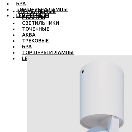
БРА
ТОРШЕРЫ И ЛАМПЫ
УПРАВЛЯЕМЫЕ
LED PREMIUM
ЛЮСТРЫ
СВЕТИЛЬНИКИ
ТОЧЕЧНЫЕ
АКВА
ТРЕКОВЫЕ
БРА
ТОРШЕРЫ И ЛАМПЫ
LED PREMIUM