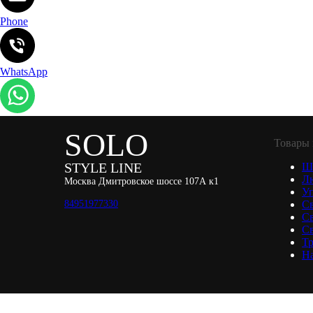
Phone
WhatsApp
SOLO
Товары 
STYLE LINE
Ш
Л
Москва Дмитровское шоссе 107А к1
Уп
84951977330
С
С
Св
Тр
Н