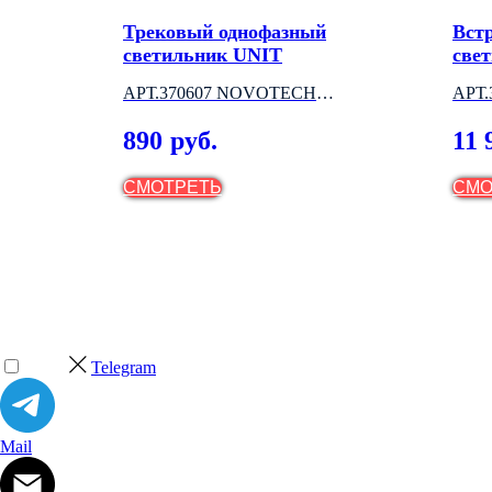
кция
Трековый однофазный
Вст
светильник UNIT
све
АРТ.370607 NOVOTECH
АРТ
(ВЕНГРИЯ)
(ВЕ
890
11 
руб.
СМОТРЕТЬ
СМО
Telegram
Mail