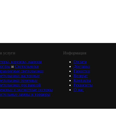
и услуги
Информация
торы, карнизы, жалюзи
Оплата
юстры
и
Светильники
Доставка
равляемые светильники
Гарантия
ветильники настенные
Возврат
ветильники точечные
Контакты
етильники для ванной
Реквизиты
ековые и магнитные системы
О нас
астольные лампы и торшеры