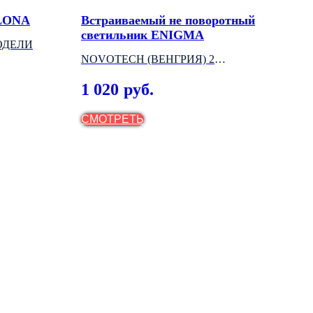
ILONA
Встраиваемый не поворотный
Ули
светильник ENIGMA
нап
ОДЕЛИ
CO
NOVOTECH (ВЕНГРИЯ) 2
АРТ
МОДЕЛИ
(ВЕ
1 020
9 
руб.
СМОТРЕТЬ
СМ