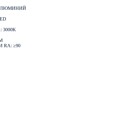
 АЛЮМИНИЙ
LED
 3000K
M
 RA: ≥90