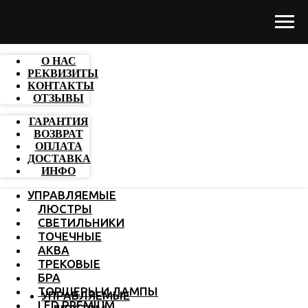
О НАС
РЕКВИЗИТЫ
КОНТАКТЫ
ОТЗЫВЫ
ГАРАНТИЯ
ВОЗВРАТ
ОПЛАТА
ДОСТАВКА
ИНФО
УПРАВЛЯЕМЫЕ
ЛЮСТРЫ
СВЕТИЛЬНИКИ
ТОЧЕЧНЫЕ
АКВА
ТРЕКОВЫЕ
БРА
ТОРШЕРЫ И ЛАМПЫ
УПРАВЛЯЕМЫЕ
LED PREMIUM