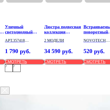
Уличный
Люстра подвесная
Встраиваем
светодиодный
коллекция
поворотный
настенный
PALLADA
светильник
АРТ.357418
2 МОДЕЛИ
NOVOTECH
светильник
KAIMAS
NOVOTECH
(ВЕНГРИЯ) 2
1 790
34 590
520
руб.
руб.
руб.
(ВЕНГРИЯ)
МОДЕЛИ
СМОТРЕТЬ
СМОТРЕТЬ
СМОТРЕТЬ