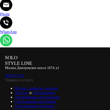
Phone
WhatsApp
SOLO
STYLE LINE
Москва Дмитровское шоссе 107А к1
84951977330
Товары и услуги
Шторы, карнизы, жалюзи
Люстры
и
Светильники
Управляемые светильники
Светильники настенные
Светильники точечные