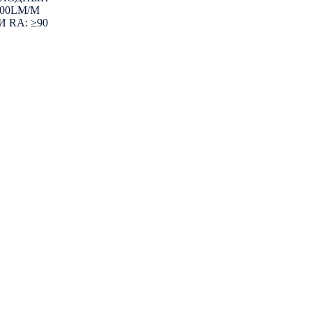
900LM/M
 RA: ≥90