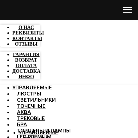
О НАС
РЕКВИЗИТЫ
КОНТАКТЫ
ОТЗЫВЫ
ГАРАНТИЯ
ВОЗВРАТ
ОПЛАТА
ДОСТАВКА
ИНФО
УПРАВЛЯЕМЫЕ
ЛЮСТРЫ
СВЕТИЛЬНИКИ
ТОЧЕЧНЫЕ
АКВА
ТРЕКОВЫЕ
БРА
ТОРШЕРЫ И ЛАМПЫ
УПРАВЛЯЕМЫЕ
LED PREMIUM