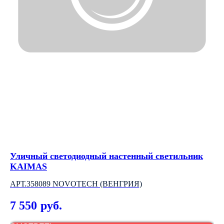
Уличный светодиодный настенный светильник
Св
KAIMAS
"
АРТ.358089 NOVOTECH (ВЕНГРИЯ)
34
7 550
4
руб.