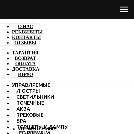
О НАС
РЕКВИЗИТЫ
КОНТАКТЫ
ОТЗЫВЫ
ГАРАНТИЯ
ВОЗВРАТ
ОПЛАТА
ДОСТАВКА
ИНФО
УПРАВЛЯЕМЫЕ
ЛЮСТРЫ
СВЕТИЛЬНИКИ
ТОЧЕЧНЫЕ
АКВА
ТРЕКОВЫЕ
БРА
ТОРШЕРЫ И ЛАМПЫ
УПРАВЛЯЕМЫЕ
LED PREMIUM