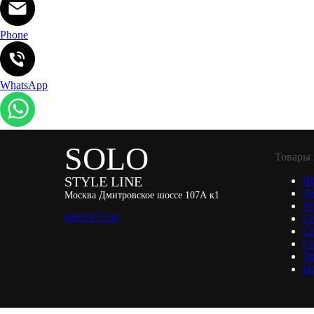
Phone
WhatsApp
SOLO
Товары 
STYLE LINE
Ш
Л
Москва Дмитровское шоссе 107А к1
Уп
84951977330
С
С
Св
Тр
Н