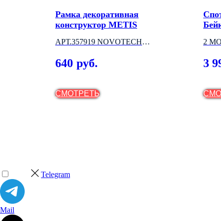
LTIS
Рамка декоративная
Спо
конструктор METIS
Бей
АРТ.357919 NOVOTECH
2 М
(ВЕНГРИЯ)
640
3 9
руб.
СМОТРЕТЬ
СМО
Telegram
Mail