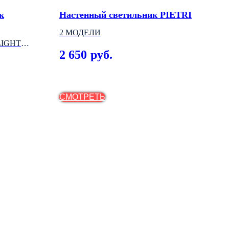
к
Настенный светильник PIETRI
Дек
све
2 МОДЕЛИ
LIGHT
NOV
2 650
руб.
МО
3 
СМОТРЕТЬ
СМ