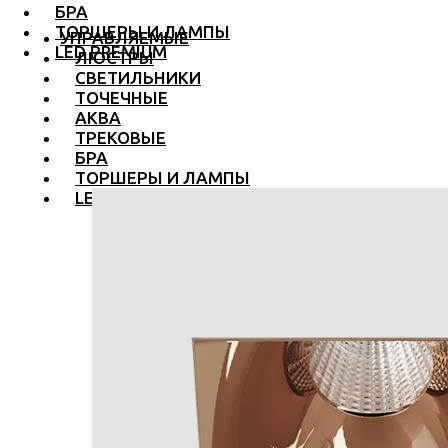
БРА
ТОРШЕРЫ И ЛАМПЫ
УПРАВЛЯЕМЫЕ
LED PREMIUM
ЛЮСТРЫ
СВЕТИЛЬНИКИ
ТОЧЕЧНЫЕ
АКВА
ТРЕКОВЫЕ
БРА
ТОРШЕРЫ И ЛАМПЫ
LED PREMIUM