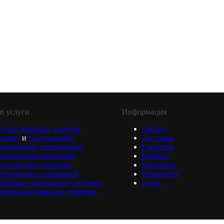
и услуги
Информация
торы, карнизы, жалюзи
Оплата
юстры
и
Светильники
Доставка
равляемые светильники
Гарантия
ветильники настенные
Возврат
ветильники точечные
Контакты
етильники для ванной
Реквизиты
ековые и магнитные системы
О нас
астольные лампы и торшеры