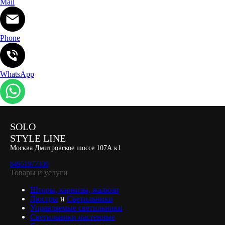
Mail
Phone
WhatsApp
SOLO
STYLE LINE
Москва Дмитровское шоссе 107А к1
84951977330
Товары и услуги
Шторы, карнизы, жалюзи
Люстры
и
Светильники
Управляемые светильники
Светильники настенные