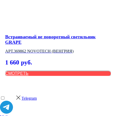
Встраиваемый не поворотный светильник
LE
GRAPE
LT
АРТ.369862 NOVOTECH (ВЕНГРИЯ)
3
1 660
руб.
СМОТРЕТЬ
С
Telegram