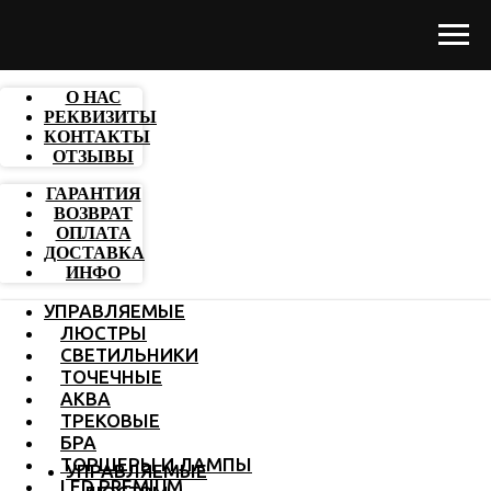
О НАС
РЕКВИЗИТЫ
КОНТАКТЫ
ОТЗЫВЫ
ГАРАНТИЯ
ВОЗВРАТ
ОПЛАТА
ДОСТАВКА
ИНФО
УПРАВЛЯЕМЫЕ
ЛЮСТРЫ
СВЕТИЛЬНИКИ
ТОЧЕЧНЫЕ
АКВА
ТРЕКОВЫЕ
БРА
ТОРШЕРЫ И ЛАМПЫ
УПРАВЛЯЕМЫЕ
LED PREMIUM