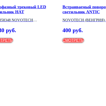
офазный трековый LED
Встраиваемый повор
тильник HAT
светильник ANTIC
.358348 NOVOTECH
NOVOTECH (ВЕНГРИЯ) 
НГРИЯ)
МОДЕЛИ
30
400
руб.
руб.
ТРЕТЬ
СМОТРЕТЬ