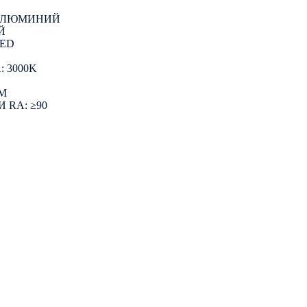
 АЛЮМИНИЙ
Й
LED
 3000K
LM
 RA: ≥90