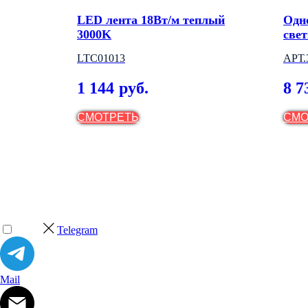
раску
LED лента 18Вт/м теплый
Одн
3000K
све
4
LTC01013
АРТ
(ВЕ
1 144
8 7
руб.
СМОТРЕТЬ
СМО
Telegram
Mail