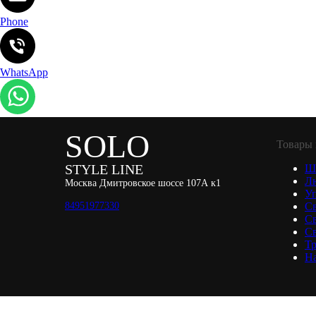
Phone
WhatsApp
SOLO
Товары 
STYLE LINE
Ш
Л
Москва Дмитровское шоссе 107А к1
Уп
84951977330
С
С
Св
Тр
Н