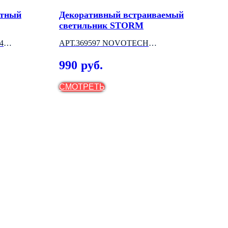
отный
Декоративный встраиваемый
Вст
светильник STORM
све
4
АРТ.369597 NOVOTECH
NOV
(ВЕНГРИЯ)
МО
990
56
руб.
СМОТРЕТЬ
СМ