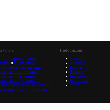
и услуги
Информация
торы, карнизы, жалюзи
Оплата
юстры
и
Светильники
Доставка
равляемые светильники
Гарантия
ветильники настенные
Возврат
ветильники точечные
Контакты
етильники для ванной
Реквизиты
ековые и магнитные системы
О нас
астольные лампы и торшеры