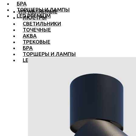
БРА
ТОРШЕРЫ И ЛАМПЫ
УПРАВЛЯЕМЫЕ
LED PREMIUM
ЛЮСТРЫ
СВЕТИЛЬНИКИ
ТОЧЕЧНЫЕ
АКВА
ТРЕКОВЫЕ
БРА
ТОРШЕРЫ И ЛАМПЫ
LED PREMIUM