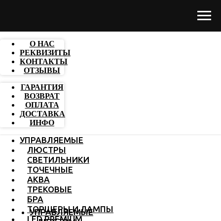
О НАС
РЕКВИЗИТЫ
КОНТАКТЫ
ОТЗЫВЫ
ГАРАНТИЯ
ВОЗВРАТ
ОПЛАТА
ДОСТАВКА
ИНФО
УПРАВЛЯЕМЫЕ
ЛЮСТРЫ
СВЕТИЛЬНИКИ
ТОЧЕЧНЫЕ
АКВА
ТРЕКОВЫЕ
БРА
ТОРШЕРЫ И ЛАМПЫ
УПРАВЛЯЕМЫЕ
LED PREMIUM