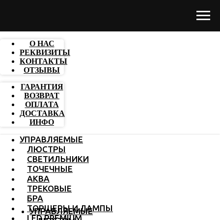
О НАС
РЕКВИЗИТЫ
КОНТАКТЫ
ОТЗЫВЫ
ГАРАНТИЯ
ВОЗВРАТ
ОПЛАТА
ДОСТАВКА
ИНФО
УПРАВЛЯЕМЫЕ
ЛЮСТРЫ
СВЕТИЛЬНИКИ
ТОЧЕЧНЫЕ
АКВА
ТРЕКОВЫЕ
БРА
ТОРШЕРЫ И ЛАМПЫ
УПРАВЛЯЕМЫЕ
LED PREMIUM