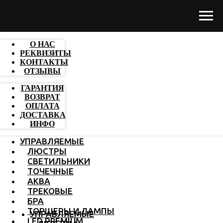
О НАС
РЕКВИЗИТЫ
КОНТАКТЫ
ОТЗЫВЫ
ГАРАНТИЯ
ВОЗВРАТ
ОПЛАТА
ДОСТАВКА
ИНФО
УПРАВЛЯЕМЫЕ
ЛЮСТРЫ
СВЕТИЛЬНИКИ
ТОЧЕЧНЫЕ
АКВА
ТРЕКОВЫЕ
БРА
ТОРШЕРЫ И ЛАМПЫ
УПРАВЛЯЕМЫЕ
LED PREMIUM