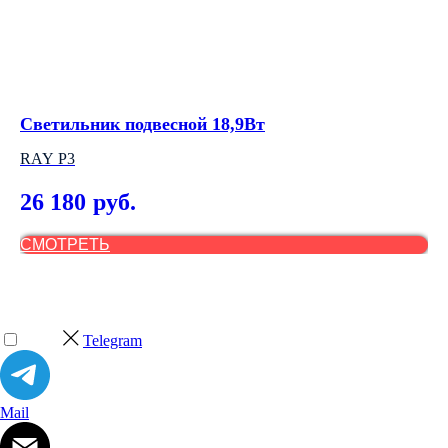
Светильник подвесной 18,9Вт
На
RAY P3
2
26 180
4
руб.
СМОТРЕТЬ
С
Telegram
Mail