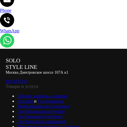
Phone
WhatsApp
SOLO
STYLE LINE
Москва Дмитровское шоссе 107А к1
84951977330
Товары и услуги
Шторы, карнизы, жалюзи
Люстры
и
Светильники
Управляемые светильники
Светильники настенные
Светильники точечные
Светильники для ванной
Трековые и магнитные системы