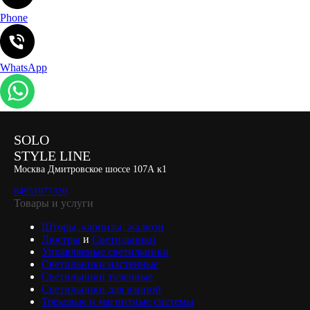
Phone
WhatsApp
SOLO
STYLE LINE
Москва Дмитровское шоссе 107А к1
84951977330
Товары и услуги
Шторы, карнизы, жалюзи
Люстры
и
Светильники
Управляемые светильники
Светильники настенные
Светильники точечные
Светильники для ванной
Трековые и магнитные системы