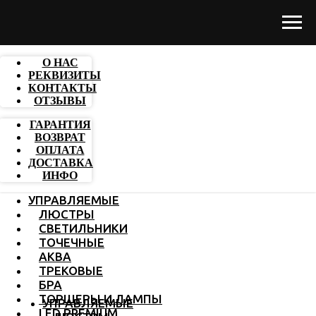
О НАС
РЕКВИЗИТЫ
КОНТАКТЫ
ОТЗЫВЫ
ГАРАНТИЯ
ВОЗВРАТ
ОПЛАТА
ДОСТАВКА
ИНФО
УПРАВЛЯЕМЫЕ
ЛЮСТРЫ
СВЕТИЛЬНИКИ
ТОЧЕЧНЫЕ
АКВА
ТРЕКОВЫЕ
БРА
ТОРШЕРЫ И ЛАМПЫ
УПРАВЛЯЕМЫЕ
LED PREMIUM