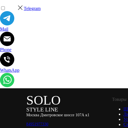
Telegram
Mail
Phone
WhatsApp
SOLO
Товары 
STYLE LINE
Ш
Л
Москва Дмитровское шоссе 107А к1
Уп
84951977330
С