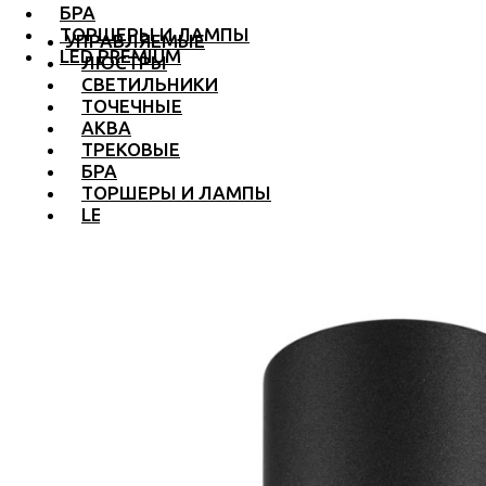
БРА
ТОРШЕРЫ И ЛАМПЫ
УПРАВЛЯЕМЫЕ
LED PREMIUM
ЛЮСТРЫ
СВЕТИЛЬНИКИ
ТОЧЕЧНЫЕ
АКВА
ТРЕКОВЫЕ
БРА
ТОРШЕРЫ И ЛАМПЫ
LED PREMIUM