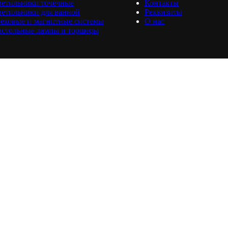
ветильники точечные
Контакты
етильники для ванной
Реквизиты
ековые и магнитные системы
О нас
астольные лампы и торшеры