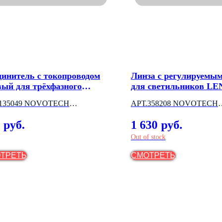
динитель с токопроводом
Линза с регулируемым
вый для трёхфазного
для светильников LE
опровода
.135049 NOVOTECH
АРТ.358208 NOVOTECH
НГРИЯ)
(ВЕНГРИЯ)
1 630
руб.
руб.
Out of stock
ТРЕТЬ
СМОТРЕТЬ