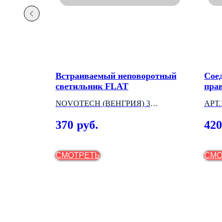
емый под
Встраиваемый неповоротный
Сое
й OKO
светильник FLAT
пра
шин
NOVOTECH (ВЕНГРИЯ) 3
АРТ
МОДЕЛИ
(ВЕ
370
420
руб.
СМОТРЕТЬ
СМО