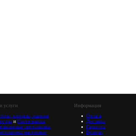
и услуги
Информация
торы, карнизы, жалюзи
Оплата
юстры
и
Светильники
Доставка
равляемые светильники
Гарантия
ветильники настенные
Возврат