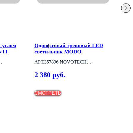
 углом
Однофазный трековый LED
Под
NTI
светильник MODO
"C
АРТ.357896 NOVOTECH
2 М
(ВЕНГРИЯ)
2 380
2 
руб.
СМОТРЕТЬ
СМ