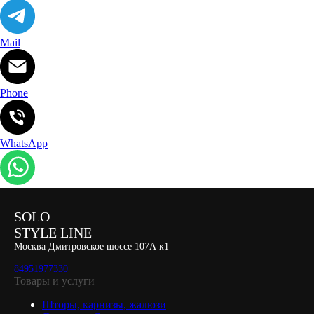
Mail
Phone
WhatsApp
SOLO
STYLE LINE
Москва Дмитровское шоссе 107А к1
84951977330
Товары и услуги
Шторы, карнизы, жалюзи