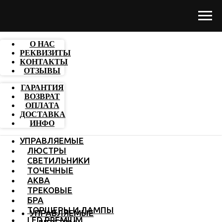
О НАС
РЕКВИЗИТЫ
КОНТАКТЫ
ОТЗЫВЫ
ГАРАНТИЯ
ВОЗВРАТ
ОПЛАТА
ДОСТАВКА
ИНФО
УПРАВЛЯЕМЫЕ
ЛЮСТРЫ
СВЕТИЛЬНИКИ
ТОЧЕЧНЫЕ
АКВА
ТРЕКОВЫЕ
БРА
ТОРШЕРЫ И ЛАМПЫ
УПРАВЛЯЕМЫЕ
LED PREMIUM