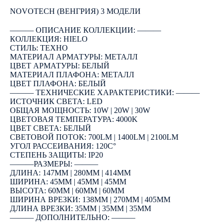
КУПИТЬ
NOVOTECH (ВЕНГРИЯ) 3 МОДЕЛИ
――― ОПИСАНИЕ КОЛЛЕКЦИИ: ―――
КОЛЛЕКЦИЯ: HIELO
СТИЛЬ: ТЕХНО
МАТЕРИАЛ АРМАТУРЫ: МЕТАЛЛ
ЦВЕТ АРМАТУРЫ: БЕЛЫЙ
МАТЕРИАЛ ПЛАФОНА: МЕТАЛЛ
ЦВЕТ ПЛАФОНА: БЕЛЫЙ
――― ТЕХНИЧЕСКИЕ ХАРАКТЕРИСТИКИ: ―――
ИСТОЧНИК СВЕТА: LED
ОБЩАЯ МОЩНОСТЬ: 10W | 20W | 30W
ЦВЕТОВАЯ ТЕМПЕРАТУРА: 4000K
ЦВЕТ СВЕТА: БЕЛЫЙ
СВЕТОВОЙ ПОТОК: 700LM | 1400LM | 2100LM
УГОЛ РАССЕИВАНИЯ: 120C°
СТЕПЕНЬ ЗАЩИТЫ: IP20
―――РАЗМЕРЫ: ―――
ДЛИНА: 147ММ | 280ММ | 414ММ
ШИРИНА: 45ММ | 45ММ | 45ММ
ВЫСОТА: 60ММ | 60ММ | 60ММ
ШИРИНА ВРЕЗКИ: 138ММ | 270ММ | 405ММ
ДЛИНА ВРЕЗКИ: 35ММ | 35ММ | 35ММ
――― ДОПОЛНИТЕЛЬНО: ―――