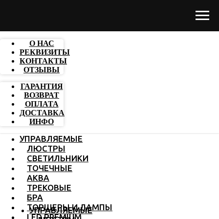
О НАС
РЕКВИЗИТЫ
КОНТАКТЫ
ОТЗЫВЫ
ГАРАНТИЯ
ВОЗВРАТ
ОПЛАТА
ДОСТАВКА
ИНФО
УПРАВЛЯЕМЫЕ
ЛЮСТРЫ
СВЕТИЛЬНИКИ
ТОЧЕЧНЫЕ
АКВА
ТРЕКОВЫЕ
БРА
ТОРШЕРЫ И ЛАМПЫ
УПРАВЛЯЕМЫЕ
LED PREMIUM