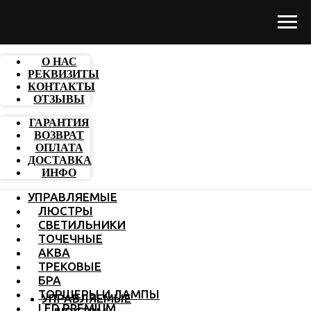
О НАС
РЕКВИЗИТЫ
КОНТАКТЫ
ОТЗЫВЫ
ГАРАНТИЯ
ВОЗВРАТ
ОПЛАТА
ДОСТАВКА
ИНФО
УПРАВЛЯЕМЫЕ
ЛЮСТРЫ
СВЕТИЛЬНИКИ
ТОЧЕЧНЫЕ
АКВА
ТРЕКОВЫЕ
БРА
ТОРШЕРЫ И ЛАМПЫ
УПРАВЛЯЕМЫЕ
LED PREMIUM