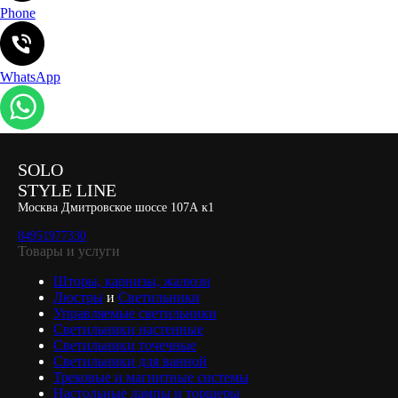
Phone
WhatsApp
SOLO
STYLE LINE
Москва Дмитровское шоссе 107А к1
84951977330
Товары и услуги
Шторы, карнизы, жалюзи
Люстры
и
Светильники
Управляемые светильники
Светильники настенные
Светильники точечные
Светильники для ванной
Трековые и магнитные системы
Настольные лампы и торшеры