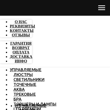
О НАС
РЕКВИЗИТЫ
КОНТАКТЫ
ОТЗЫВЫ
ГАРАНТИЯ
ВОЗВРАТ
ОПЛАТА
ДОСТАВКА
ИНФО
УПРАВЛЯЕМЫЕ
ЛЮСТРЫ
СВЕТИЛЬНИКИ
ТОЧЕЧНЫЕ
АКВА
ТРЕКОВЫЕ
БРА
ТОРШЕРЫ И ЛАМПЫ
УПРАВЛЯЕМЫЕ
LED PREMIUM