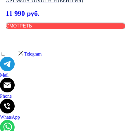
АРТ.358115 NOVOTECH (ВЕНГРИЯ)
4
11 990
руб.
СМОТРЕТЬ
С
Telegram
Mail
Phone
WhatsApp