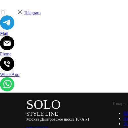
Telegram
Mail
Phone
WhatsApp
SOLO
Товары 
STYLE LINE
Ш
Л
Москва Дмитровское шоссе 107А к1
Уп