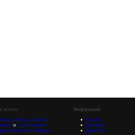
и услуги
Информация
торы, карнизы, жалюзи
Оплата
юстры
и
Светильники
Доставка
равляемые светильники
Гарантия