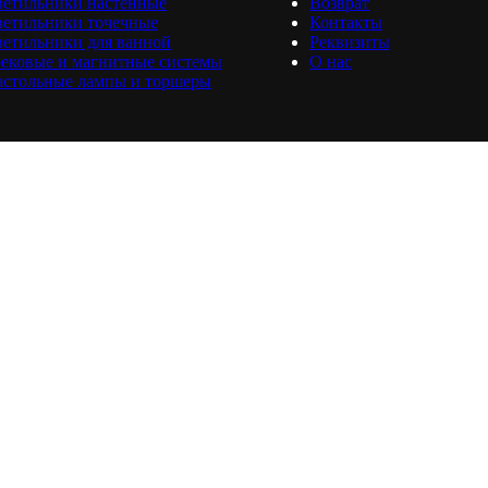
ветильники настенные
Возврат
ветильники точечные
Контакты
етильники для ванной
Реквизиты
ековые и магнитные системы
О нас
астольные лампы и торшеры