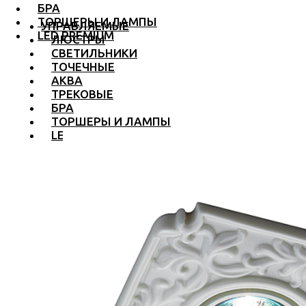
БРА
ТОРШЕРЫ И ЛАМПЫ
УПРАВЛЯЕМЫЕ
LED PREMIUM
ЛЮСТРЫ
СВЕТИЛЬНИКИ
ТОЧЕЧНЫЕ
АКВА
ТРЕКОВЫЕ
БРА
ТОРШЕРЫ И ЛАМПЫ
LED PREMIUM