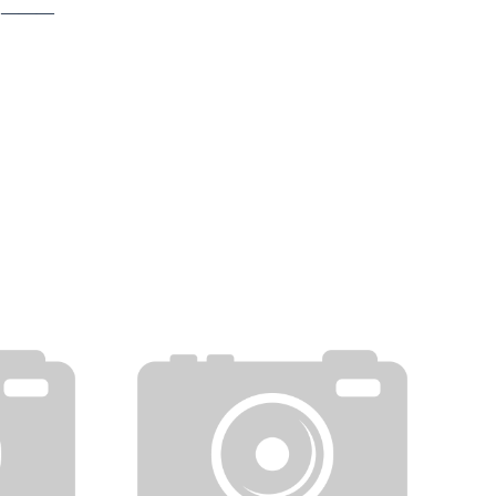
: ―――