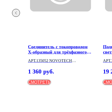
ьник
Соединитель с токопроводом
Под
X-образный для трёхфазного
све
шинопровода
АРТ.135052 NOVOTECH
АРТ
(ВЕНГРИЯ)
(ВЕ
1 360
19 
руб.
СМОТРЕТЬ
СМО