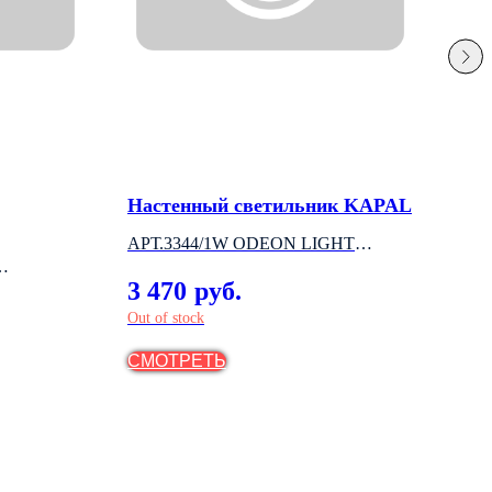
Настенный светильник KAPAL
Бра
PO
АРТ.3344/1W ODEON LIGHT
АРТ
(ИТАЛИЯ)
3 470
руб.
(ИТ
7 
Out of stock
СМОТРЕТЬ
СМ